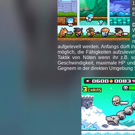
1
e
E
D
W
e
m
aufgelevelt werden. Anfangs dürft i
möglich, die Fähigkeiten aufzuleve
Taktik von Nöten wenn ihr z.B. sc
Geschwindigkeit, maximale HP und e
Gegnern in der direkten Umgebung S