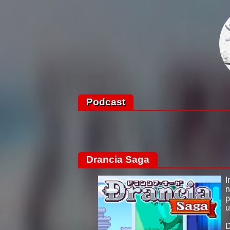
Podcast
Drancia Saga
I
n
p
u
D