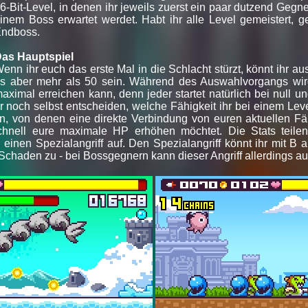
6-Bit-Level, in denen ihr jeweils zuerst ein paar dutzend Geg
inem Boss erwartet werdet. Habt ihr alle Level gemeistert, g
ndboss.
as Hauptspiel
enn ihr euch das erste Mal in die Schlacht stürzt, könnt ihr a
s aber mehr als 50 sein. Während des Auswahlvorgangs wird
aximal erreichen kann, denn jeder startet natürlich bei null 
hr noch selbst entscheiden, welche Fähigkeit ihr bei einem Leve
ln, von denen eine direkte Verbindung von euren aktuellen Fäh
hnell eure maximale HP erhöhen möchtet. Die Stats teilen si
inen Spezialangriff auf. Den Spezialangriff könnt ihr mit B a
chaden zu - bei Bossgegnern kann dieser Angriff allerdings a