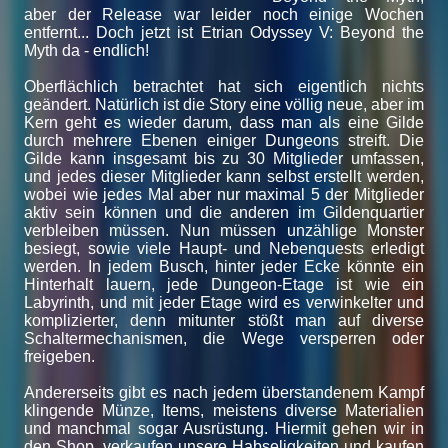
aber der Release war leider noch einige Wochen
entfernt... Doch jetzt ist Etrian Odyssey V: Beyond the
Myth da - endlich!
Oberflächlich betrachtet hat sich eigentlich nichts
geändert. Natürlich ist die Story eine völlig neue, aber im
Kern geht es wieder darum, dass man als eine Gilde
durch mehrere Ebenen einiger Dungeons streift. Die
Gilde kann insgesamt bis zu 30 Mitglieder umfassen,
und jedes dieser Mitglieder kann selbst erstellt werden,
wobei wie jedes Mal aber nur maximal 5 der Mitglieder
aktiv sein können und die anderen im Gildenquartier
verbleiben müssen. Nun müssen unzählige Monster
besiegt, sowie viele Haupt- und Nebenquests erledigt
werden. In jedem Busch, hinter jeder Ecke könnte ein
Hinterhalt lauern, jede Dungeon-Etage ist wie ein
Labyrinth, und mit jeder Etage wird es verwinkelter und
komplizierter, denn mitunter stößt man auf diverse
Schaltermechanismen, die Wege versperren oder
freigeben.
Andererseits gibt es nach jedem überstandenem Kampf
klingende Münze, Items, meistens diverse Materialien
und manchmal sogar Ausrüstung. Hiermit gehen wir in
den Shop, verkaufen unsere Habseligkeiten und kaufen