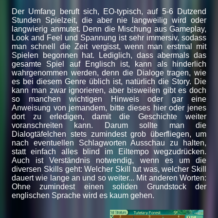
Der Umfang beruft sich, EO-typisch, auf 5-6 Dutzend
Stunden Spielzeit, die aber nie langweilig wird oder
langwierig anmutet. Denn die Mischung aus Gameplay,
Look and Feel und Spannung ist sehr immersiv, sodass
man schnell die Zeit vergisst, wenn man erstmal mit
Spielen begonnen hat. Lediglich, dass abermals das
gesamte Spiel auf Englisch ist, kann als hinderlich
wahrgenommen werden, denn die Dialoge tragen, wie
es bei diesem Genre üblich ist, natürlich die Story. Die
kann man zwar ignorieren, aber bisweilen gibt es doch
so manchen wichtigen Hinweis oder gar eine
Anweisung von jemandem, bitte dieses hier oder jenes
dort zu erledigen, damit die Geschichte weiter
voranschreiten kann. Darum sollte man die
Dialogtäfelchen stets zumindest grob überfliegen, um
nach eventuellen Schlagworten Ausschau zu halten,
statt einfach alles blind im Eiltempo wegzudrücken.
Auch ist Verständnis notwendig, wenn es um die
diversen Skills geht: Welcher Skill tut was, welcher Skill
dauert wie lange an und so weiter... Mit anderen Worten:
Ohne zumindest einen soliden Grundstock der
englischen Sprache wird es kaum gehen.