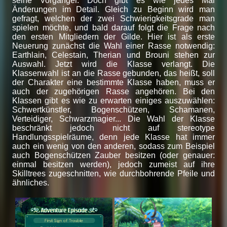
seine Vorgänger. Doch gibt es wie jedes Mal
Änderungen im Detail. Gleich zu Beginn wird man
gefragt, welchen der zwei Schwierigkeitsgrade man
spielen möchte, und bald darauf folgt die Frage nach
den ersten Mitgliedern der Gilde. Hier ist als erste
Neuerung zunächst die Wahl einer Rasse notwendig:
Earthlain, Celestain, Therian und Brouni stehen zur
Auswahl. Jetzt wird die Klasse verlangt. Die
Klassenwahl ist an die Rasse gebunden, das heißt, soll
der Charakter eine bestimmte Klasse haben, muss er
auch der zugehörigen Rasse angehören. Bei den
Klassen gibt es wie zu erwarten einiges auszuwählen:
Schwertkünstler, Bogenschützen, Schamanen,
Verteidiger, Schwarzmagier... Die Wahl der Klasse
beschränkt jedoch nicht auf stereotype
Handlungsspielräume, denn jede Klasse hat immer
auch ein wenig von den anderen, sodass zum Beispiel
auch Bogenschützen Zauber besitzen (oder genauer:
einmal besitzen werden), jedoch zumeist auf ihre
Skilltrees zugeschnitten, wie durchbohrende Pfeile und
ähnliches.