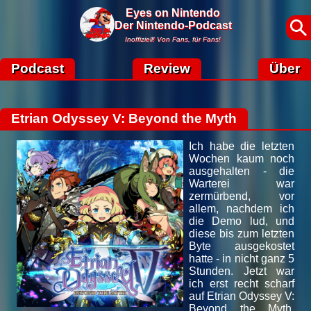
Eyes on Nintendo
Der Nintendo-Podcast
Inoffiziell! Von Fans, für Fans!
Podcast
Review
Über
Etrian Odyssey V: Beyond the Myth
Ich habe die letzten
Wochen kaum noch
ausgehalten - die
Warterei war
zermürbend, vor
allem, nachdem ich
die Demo lud, und
diese bis zum letzten
Byte ausgekostet
hatte - in nicht ganz 5
Stunden. Jetzt war
ich erst recht scharf
auf Etrian Odyssey V:
Beyond the Myth,