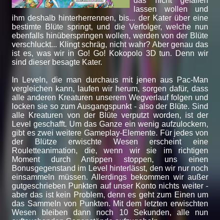
das nicht gefallen
lassen wollen und
ihm deshalb hinterherrennen, bis... der Kater über eine
bestimte Blüte springt, und die Verfolger, welche nun
ebenfalls hinüberspringen wollen, werden von der Blüte
verschluckt... Klingt schräg, nicht wahr? Aber genau das
ist es, was wir in Go! Go! Kokopolo 3D tun. Denn wir
sind dieser besagte Kater.
In Leveln, die man durchaus mit jenen aus Pac-Man
vergleichen kann, laufen wir herum, sorgen dafür, dass
alle anderen Kreaturen unserem Wegverlauf folgen und
locken sie so zum Ausgangspunkt - also der Blüte. Sind
alle Kreaturen von der Blüte verputzt worden, ist der
Level geschafft. Um das Ganze ein wenig aufzulockern,
gibt es zwei weitere Gameplay-Elemente. Für jedes von
der Blütze erwischte Wesen erscheint eine
Rouletteanimation, die, wenn wir sie im richtigen
Moment durch Antippen stoppen, uns einen
Bonusgegenstand im Level hinterlässt, den wir nur noch
einsammeln müssen. Allerdings bekommen wir außer
gutgeschrieben Punkten auf unser Konto nichts weiter -
aber das ist kein Problem, denn es geht zum Einen um
das Sammeln von Punkten. Mit dem letzten erwischten
Wesen bleiben dann noch 10 Sekunden, alle nun