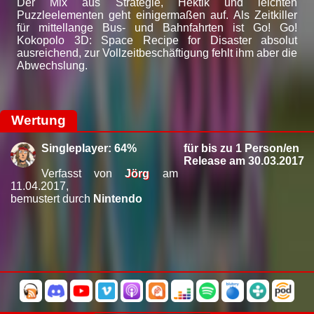
Der Mix aus Strategie, Hektik und leichten
Puzzleelementen geht einigermaßen auf. Als Zeitkiller
für mittellange Bus- und Bahnfahrten ist Go! Go!
Kokopolo 3D: Space Recipe for Disaster absolut
ausreichend, zur Vollzeitbeschäftigung fehlt ihm aber die
Abwechslung.
Wertung
Singleplayer: 64%
für bis zu 1 Person/en
Release am 30.03.2017
Verfasst von
Jörg
am
11.04.2017,
bemustert durch
Nintendo