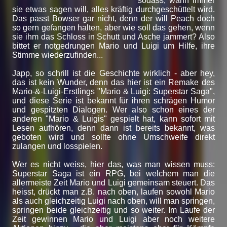
sodass, wann immer
sie etwas sagen will, alles kräftig durchgeschüttelt wird.
Das passt Bowser gar nicht, denn der will Peach doch
so gern gefangen halten, aber wie soll das gehen, wenn
sie ihm das Schloss in Schutt und Asche jammert? Also
bittet er notgedrungen Mario und Luigi um Hilfe, ihre
Stimme wiederzufinden...
Japp, so schrill ist die Geschichte wirklich - aber hey,
das ist kein Wunder, denn das hier ist ein Remake des
Mario-&-Luigi-Erstlings "Mario & Luigi: Superstar Saga",
und diese Serie ist bekannt für ihren schrägen Humor
und gespitzten Dialogen. Wer also schon eines der
anderen "Mario & Luigis" gespielt hat, kann sofort mit
Lesen aufhören, denn dann ist bereits bekannt, was
geboten wird und sollte ohne Umschweife direkt
zulangen und losspielen.
Wer es nicht weiss, hier das, was man wissen muss:
Superstar Saga ist ein RPG, bei welchem man die
allermeiste Zeit Mario und Luigi gemeinsam steuert. Das
heisst, drückt man z.B. nach oben, laufen sowohl Mario
als auch gleichzeitig Luigi nach oben, will man springen,
springen beide gleichzeitig und so weiter. Im Laufe der
Zeit gewinnen Mario und Luigi aber noch weitere