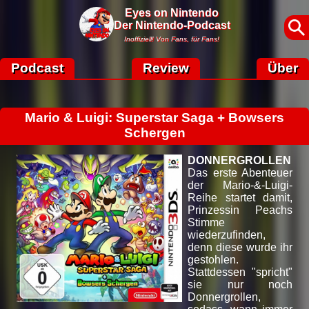
Eyes on Nintendo
Der Nintendo-Podcast
Inoffiziell! Von Fans, für Fans!
Podcast
Review
Über
Mario & Luigi: Superstar Saga + Bowsers
Schergen
DONNERGROLLEN
Das erste Abenteuer
der Mario-&-Luigi-
Reihe startet damit,
Prinzessin Peachs
Stimme
wiederzufinden,
denn diese wurde ihr
gestohlen.
Stattdessen "spricht"
sie nur noch
Donnergrollen,