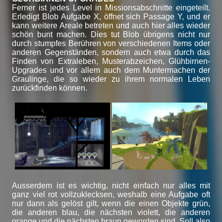
Ferner ist jedes Level in Missionsabschnitte eingeteilt.
Erledigt Blob Aufgabe X, öffnet sich Passage Y, und er
kann weitere Areale betreten und auch hier alles wieder
schön bunt machen. Dies tut Blob übrigens nicht nur
durch stumpfes Berühren von verschiedenen Items oder
anderen Gegenständen, sondern auch etwa durch das
Finden von Extraleben, Musterabzeichen, Glühbirnen-
Upgrades und vor allem auch dem Muntermachen der
Graulinge, die so wieder zu ihrem normalen Leben
zurückfinden können.
Ausserdem ist es wichtig, nicht einfach nur alles mit
ganz viel rot vollzuklecksen, weshalb eine Aufgabe oft
nur dann als gelöst gilt, wenn die einen Objekte grün,
die anderen blau, die nächsten violett, die anderen
orange und die nächsten braun geworden sind. Soll also