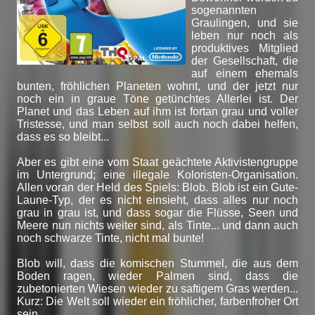
sogenannten
Graulingen, und sie
leben nur noch als
produktives Mitglied
der Gesellschaft, die
auf einem ehemals
bunten, fröhlichen Planeten wohnt, und der jetzt nur
noch ein in graue Töne getünchtes Allerlei ist. Der
Planet und das Leben auf ihm ist fortan grau und voller
Tristesse, und man selbst soll auch noch dabei helfen,
dass es so bleibt...
Aber es gibt eine vom Staat geächtete Aktivistengruppe
im Untergrund; eine illegale Koloristen-Organisation.
Allen voran der Held des Spiels: Blob. Blob ist ein Gute-
Laune-Typ, der es nicht einsieht, dass alles nur noch
grau in grau ist, und dass sogar die Flüsse, Seen und
Meere nun nichts weiter sind, als Tinte... und dann auch
noch schwarze Tinte, nicht mal bunte!
Blob will, dass die komischen Stummel, die aus dem
Boden ragen, wieder Palmen sind, dass die
zubetonierten Wiesen wieder zu saftigem Gras werden...
Kurz: Die Welt soll wieder ein fröhlicher, farbenfroher Ort
sein.