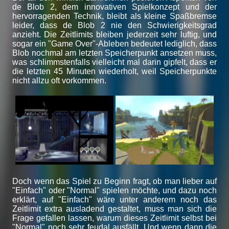
de Blob 2, dem innovativen Spielkonzept und der
hervorragenden Technik, bleibt als kleine Spaßbremse
leider, dass de Blob 2 nie den Schwierigkeitsgrad
anzieht. Die Zeitlimits bleiben jederzeit sehr luftig, und
sogar ein "Game Over"-Ableben bedeutet lediglich, dass
Blob nochmal am letzten Speicherpunkt ansetzen muss,
was schlimmstenfalls vielleicht mal darin gipfelt, dass er
die letzten 45 Minuten wiederholt, weil Speicherpunkte
nicht allzu oft vorkommen.
Doch wenn das Spiel zu Beginn fragt, ob man lieber auf
"Einfach" oder "Normal" spielen möchte, und dazu noch
erklärt, auf "Einfach" wäre unter anderem noch das
Zeitlimit extra ausladend gestaltet, muss man sich die
Frage gefallen lassen, warum dieses Zeitlimit selbst bei
"Normal" noch sehr feudal ausfällt. Und wenn dann die