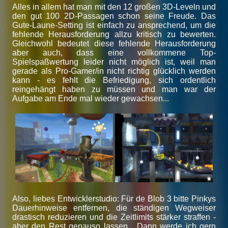
Alles in allem hat man mit den 12 großen 3D-Leveln und
den gut 100 2D-Passagen schon seine Freude. Das
Gute-Laune-Setting ist einfach zu ansprechend, um die
fehlende Herausforderung allzu kritisch zu bewerten.
Gleichwohl bedeutet diese fehlende Herausforderung
aber auch, dass eine vollkommene Top-
Spielspaßwertung leider nicht möglich ist, weil man
gerade als Pro-Gamer/in nicht richtig glücklich werden
kann - es fehlt die Befriedigung, sich ordentlich
reingehängt haben zu müssen und man war der
Aufgabe am Ende mal wieder gewachsen...
Also, liebes Entwicklerstudio: Für de Blob 3 bitte Pinkys
Dauerhinweise entfernen, die ständigen Wegweiser
drastisch reduzieren und die Zeitlimits stärker straffen -
aber den Rest genauso lassen... Dann werde ich gern