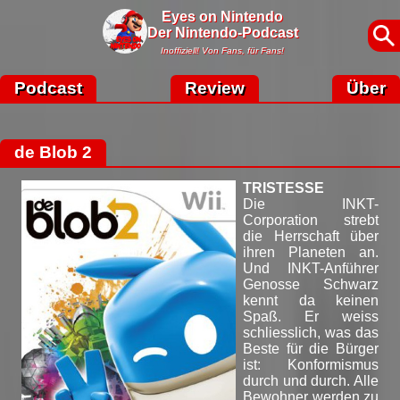
Eyes on Nintendo
Der Nintendo-Podcast
Inoffiziell! Von Fans, für Fans!
Podcast
Review
Über
de Blob 2
TRISTESSE
Die INKT-
Corporation strebt
die Herrschaft über
ihren Planeten an.
Und INKT-Anführer
Genosse Schwarz
kennt da keinen
Spaß. Er weiss
schliesslich, was das
Beste für die Bürger
ist: Konformismus
durch und durch. Alle
Bewohner werden zu