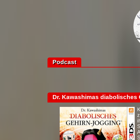
Podcast
Dr. Kawashimas diabolisches 
K
z
i
S
A
S