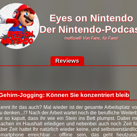
Eyes on Nintendo
Der Nintendo-Podca
Inoffiziell! Von Fans, für Fans!
Reviews
Gehirn-Jogging: Können Sie konzentriert bleibe
ennt ihr das auch? Mal wieder ist der gesamte Arbeitsplatz vo
u denken...!? Nach der Arbeit wartet noch die berufliche Weite
hr so kaputt, dass ihr wie ein Stein ins Bett plumpst. Dabei 
achen im Haushalt erledigen und nebenbei auch noch Zeit f
ber Zeit hattet Ihr natürlich wieder keine, und selbstverständl
martphone erreichbar - offline sein, das geht heutzuta