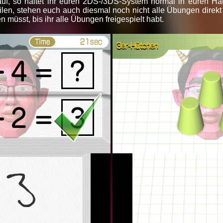
auf, so haltet ihr euren 2DS-/3DS-System normal in euren Hä
len, stehen euch auch diesmal noch nicht alle Übungen direkt 
n müsst, bis ihr alle Übungen freigespielt habt.