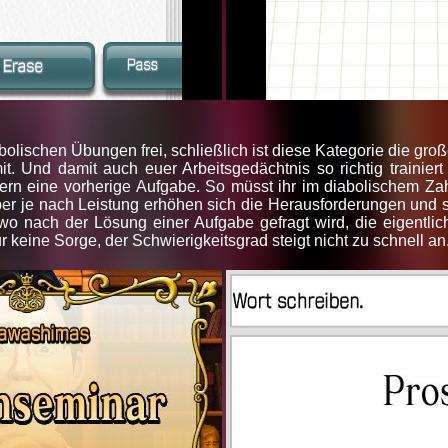
olischen Übungen frei, schließlich ist diese Kategorie die groß
t. Und damit auch euer Arbeitsgedächtnis so richtig trainiert 
ern eine vorherige Aufgabe. So müsst ihr im diabolischem Zah
er je nach Leistung erhöhen sich die Herausforderungen und so 
wo nach der Lösung einer Aufgabe gefragt wird, die eigentlich 
ur keine Sorge, der Schwierigkeitsgrad steigt nicht zu schnell an.