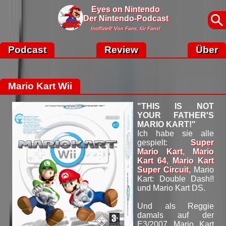
Eyes on Nintendo
Der Nintendo-Podcast
Inoffiziell! Von Fans, für Fans!
Podcast
Review
Über
Mario Kart Wii
"THIS IS NOT
YOUR FATHER'S
MARIO KART!"
Ich habe sie alle
gespielt:
Super
Mario Kart
,
Mario
Kart 64
,
Mario Kart
Super Circuit
, Mario
Kart: Double Dash!!
und Mario Kart DS.
Und als Reggie
damals auf der
E3/2007 Mario Kart