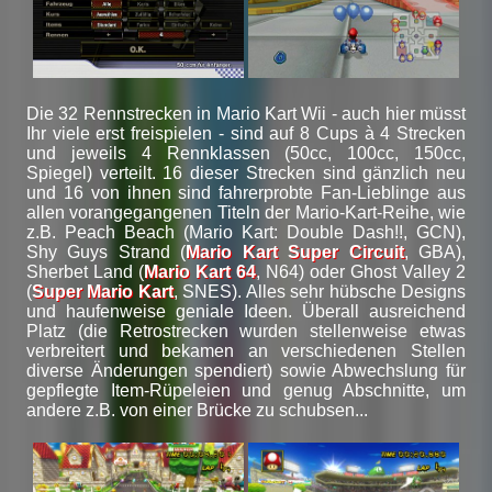
Die 32 Rennstrecken in Mario Kart Wii - auch hier müsst
Ihr viele erst freispielen - sind auf 8 Cups à 4 Strecken
und jeweils 4 Rennklassen (50cc, 100cc, 150cc,
Spiegel) verteilt. 16 dieser Strecken sind gänzlich neu
und 16 von ihnen sind fahrerprobte Fan-Lieblinge aus
allen vorangegangenen Titeln der Mario-Kart-Reihe, wie
z.B. Peach Beach (Mario Kart: Double Dash!!, GCN),
Shy Guys Strand (
Mario Kart Super Circuit
, GBA),
Sherbet Land (
Mario Kart 64
, N64) oder Ghost Valley 2
(
Super Mario Kart
, SNES). Alles sehr hübsche Designs
und haufenweise geniale Ideen. Überall ausreichend
Platz (die Retrostrecken wurden stellenweise etwas
verbreitert und bekamen an verschiedenen Stellen
diverse Änderungen spendiert) sowie Abwechslung für
gepflegte Item-Rüpeleien und genug Abschnitte, um
andere z.B. von einer Brücke zu schubsen...