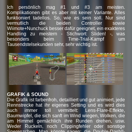
Ich persönlich mag #1 und #3 am meisten.
Komplikationen gibt es aber mit keiner Variante. Alles
funktioniert tadellos. So, wie es sein soll. Nur sind
vermutlich die beiden Controller sowie
Wiimote+Nunchuck besser dafür geeignet, ein exakteres
Handling zu meistern - Stichwort: Sliden! -, was
besonders beim Time-Trial-Kampf um
Tausendstelsekunden sehr, sehr wichtig ist.
GRAFIK & SOUND
Die Grafik ist farbenfroh, detailliert und gut animiert, jede
Rennstrecke hat ihr eigenes Setting und es wird dies
auch immer toll vermittelt: Lens-Flare-Effekte,
Baumwipfel, die sich sanft im Wind wiegen, Wolken, die
am Himmel gemächlich ihre Runden drehen, usw.
Weder Ruckeln, noch Clippingfehler oder sonstige
Sperenzchen. Man könnte sagen: die Double-Dash!!-