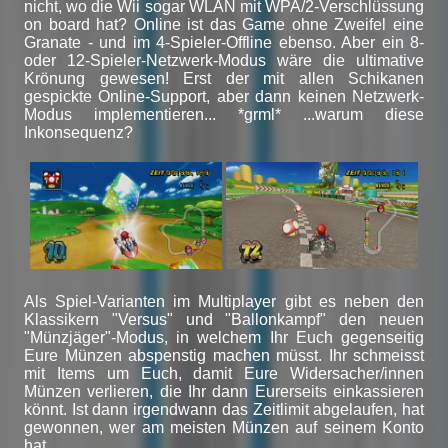
nicht, wo die Wii sogar WLAN mit WPA/2-Verschlüssung
on board hat? Online ist das Game ohne Zweifel eine
Granate - und im 4-Spieler-Offline ebenso. Aber ein 8-
oder 12-Spieler-Netzwerk-Modus wäre die ultimative
Krönung gewesen! Erst der mit allen Schikanen
gespickte Online-Support, aber dann keinen Netzwerk-
Modus implementieren... *grml* ...warum diese
Inkonsequenz?
Als Spiel-Varianten im Multiplayer gibt es neben den
Klassikern "Versus" und "Ballonkampf" den neuen
"Münzjäger"-Modus, in welchem Ihr Euch gegenseitig
Eure Münzen abspenstig machen müsst. Ihr schmeisst
mit Items um Euch, damit Eure Widersacher/innen
Münzen verlieren, die Ihr dann Eurerseits einkassieren
könnt. Ist dann irgendwann das Zeitlimit abgelaufen, hat
gewonnen, wer am meisten Münzen auf seinem Konto
hat.