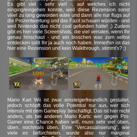
Es gibt viel - sehr viel! -, auf welches ich nicht
einging/eingehen konnte, weil diese Rezension sonst
viiiel zu lang geworden wäre und dann alle nur flugs auf
die Prozentwertung und das Fazit schauen würden - und
weil Nintendo das nicht cool gefunden hätte! ;) Zudem
gibt es hier viele Screenshots, die viel verraten, wenn Ihr
genau hinschaut - und ein bisschen was zum selbst
entdecken sollt Ihr ja auch noch haben. Immerhin ist das
hier eine Rezension und kein Walkthrough, stimmt's? ;)
Mario Kart Wii ist zwar einsteigerfreundlich gestaltet,
jedoch schöpft das volle Potential nur aus, wer sich
intensiv mit dem Gameplay beschäftigt. Das ist hier nicht
anders, als bei anderen Mario Karts: wer gegen Pro-
Gamer eine Chance haben will, muss sehr viel üben,
üben, nochmals üben. Eine "Vercasualisierung", wie
viele es befürchteten, wurde also nur marginal