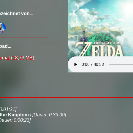
zeichnet von...
ad...
rmat (18,73 MB)
0:01:21]
 the Kingdom
/
[Dauer: 0:39:09]
Dauer: 0:00:23]