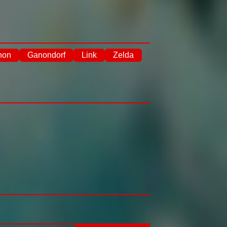
non
Ganondorf
Link
Zelda