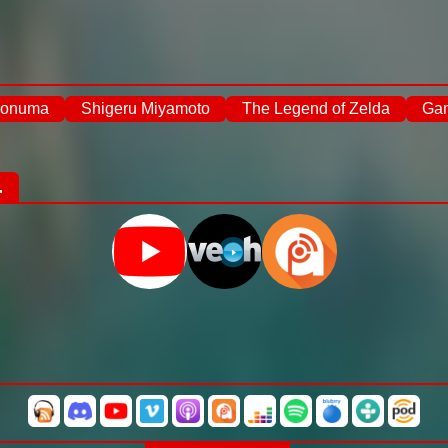
 Aonuma
Shigeru Miyamoto
The Legend of Zelda
Ga
.