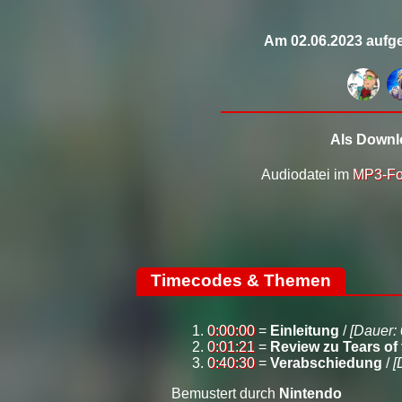
Am 02.06.2023 aufge
Als Downlo
Audiodatei im
MP3-Fo
Timecodes & Themen
0:00:00
=
Einleitung
/
[Dauer: 
0:01:21
=
Review zu Tears of
0:40:30
=
Verabschiedung
/
[
Bemustert durch
Nintendo