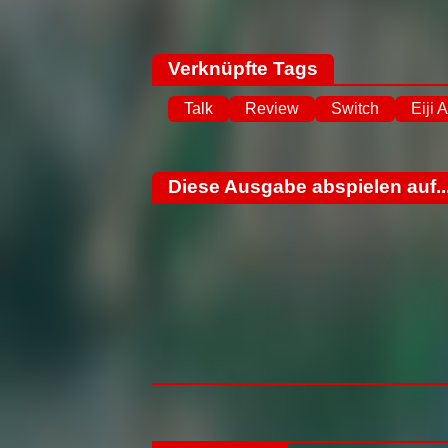
Verknüpfte Tags
Talk
Review
Switch
Eiji
Diese Ausgabe abspielen auf..