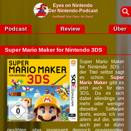
Eyes on Nintendo
Der Nintendo-Podcast
Inoffiziell! Von Fans, für Fans!
Podcast
Review
Über
Super Mario Maker for Nintendo 3DS
Super Mario Maker
for Nintendo 3DS -
der Titel selbst sagt
es schon:
Super
Mario Maker
gibt es
jetzt auch für den
3DS. Da es sich
dabei allerdings um
mehr oder weniger
dieselbe Software
dreht, werde ich vor
allem auf die, wenn
auch per se dünn
gesähten, aber insgesamt dennoch gravierenden,