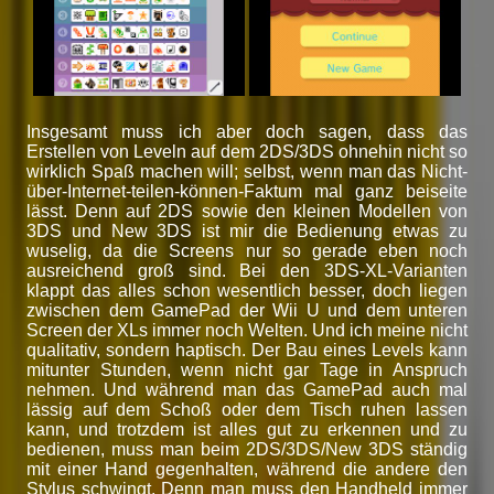
Insgesamt muss ich aber doch sagen, dass das
Erstellen von Leveln auf dem 2DS/3DS ohnehin nicht so
wirklich Spaß machen will; selbst, wenn man das Nicht-
über-Internet-teilen-können-Faktum mal ganz beiseite
lässt. Denn auf 2DS sowie den kleinen Modellen von
3DS und New 3DS ist mir die Bedienung etwas zu
wuselig, da die Screens nur so gerade eben noch
ausreichend groß sind. Bei den 3DS-XL-Varianten
klappt das alles schon wesentlich besser, doch liegen
zwischen dem GamePad der Wii U und dem unteren
Screen der XLs immer noch Welten. Und ich meine nicht
qualitativ, sondern haptisch. Der Bau eines Levels kann
mitunter Stunden, wenn nicht gar Tage in Anspruch
nehmen. Und während man das GamePad auch mal
lässig auf dem Schoß oder dem Tisch ruhen lassen
kann, und trotzdem ist alles gut zu erkennen und zu
bedienen, muss man beim 2DS/3DS/New 3DS ständig
mit einer Hand gegenhalten, während die andere den
Stylus schwingt. Denn man muss den Handheld immer