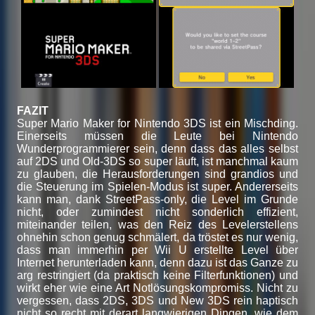
FAZIT
Super Mario Maker for Nintendo 3DS ist ein Mischding.
Einerseits müssen die Leute bei Nintendo
Wunderprogrammierer sein, denn dass das alles selbst
auf 2DS und Old-3DS so super läuft, ist manchmal kaum
zu glauben, die Herausforderungen sind grandios und
die Steuerung im Spielen-Modus ist super. Andererseits
kann man, dank StreetPass-only, die Level im Grunde
nicht, oder zumindest nicht sonderlich effizient,
miteinander teilen, was den Reiz des Levelerstellens
ohnehin schon genug schmälert, da tröstet es nur wenig,
dass man immerhin per Wii U erstellte Level über
Internet herunterladen kann, denn dazu ist das Ganze zu
arg restringiert (da praktisch keine Filterfunktionen) und
wirkt eher wie eine Art Notlösungskompromiss. Nicht zu
vergessen, dass 2DS, 3DS und New 3DS rein haptisch
nicht so recht mit derart langwierigen Dingen, wie dem