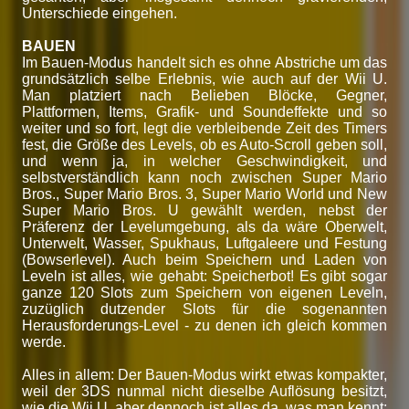
Unterschiede eingehen.
BAUEN
Im Bauen-Modus handelt sich es ohne Abstriche um das
grundsätzlich selbe Erlebnis, wie auch auf der Wii U.
Man platziert nach Belieben Blöcke, Gegner,
Plattformen, Items, Grafik- und Soundeffekte und so
weiter und so fort, legt die verbleibende Zeit des Timers
fest, die Größe des Levels, ob es Auto-Scroll geben soll,
und wenn ja, in welcher Geschwindigkeit, und
selbstverständlich kann noch zwischen Super Mario
Bros., Super Mario Bros. 3, Super Mario World und New
Super Mario Bros. U gewählt werden, nebst der
Präferenz der Levelumgebung, als da wäre Oberwelt,
Unterwelt, Wasser, Spukhaus, Luftgaleere und Festung
(Bowserlevel). Auch beim Speichern und Laden von
Leveln ist alles, wie gehabt: Speicherbot! Es gibt sogar
ganze 120 Slots zum Speichern von eigenen Leveln,
zuzüglich dutzender Slots für die sogenannten
Herausforderungs-Level - zu denen ich gleich kommen
werde.
Alles in allem: Der Bauen-Modus wirkt etwas kompakter,
weil der 3DS nunmal nicht dieselbe Auflösung besitzt,
wie die Wii U, aber dennoch ist alles da, was man kennt;