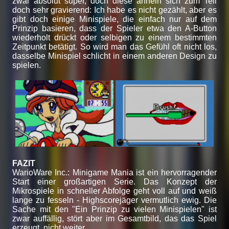
zwar absolut super, doch diese ähneln sich zum Teil
doch sehr gravierend: Ich habe es nicht gezählt, aber es
gibt doch einige Minispiele, die einfach nur auf dem
Prinzip basieren, dass der Spieler etwa den A-Button
wiederholt drückt oder selbigen zu einem bestimmten
Zeitpunkt betätigt. So wird man das Gefühl oft nicht los,
dasselbe Minispiel schlicht in einem anderen Design zu
spielen.
FAZIT
WarioWare Inc.: Minigame Mania ist ein hervorragender
Start einer großartigen Serie. Das Konzept der
Mikrospiele in schneller Abfolge geht voll auf und weiß
lange zu fesseln - Highscorejäger vermutlich ewig. Die
Sache mit den "Ein Prinzip zu vielen Minispielen" ist
zwar auffällig, stört aber im Gesamtbild, das das Spiel
erzeugt, nicht weiter.