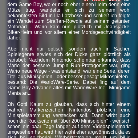
dem Game Boy, wo er noch eher einen Helm denn eine
Mütze trug, wandelte er sich zu seinem wohl
bekanntesten Bild in lila Latzhose und schließlich folgte
ein Wandel zum Straßen-Rowdie auf seinem getunten
Motorrad - Wario kam nun plötzlich mit Jeansjacke,
Biker-Helm und vor allem einer Mordsgeschwindigkeit
daher.
Aber nicht nur optisch, sondern auch in Sachen
Spielegenre erwies sich der Dicke ganz plötzlich als
variabel: Nachdem Nintendo scheinbar erkannte, dass
Mario der bessere Jump'n Run-Protagonist war, ging
Wario neue Wege - was entstand, war eine Serie, deren
Titel aus Minispielen - oder besser gesagt Mikrospielen -
bestand: Die WarioWare-Serie. Dabei fing auf dem
Game Boy Advance alles mit WarioWare Inc.: Minigame
Mania an...
Oh Gott! Kaum zu glauben, dass sich hinter einem
wahren Markenzeichen Nintendos plötzlich eine
Minispielsammlung verstecken soll. Dann wirbt auch
noch die Rückseite mit "über 200 Minispielen" - wer sich
schon ein paar Tage länger auf dem Videospielemarkt
umgesehen hat, wird hier wohl eher argwöhnisch, da es
sich bei solcherlei Werbestrategien meist um billig