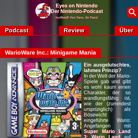
Eyes on Nintendo
Der Nintendo-Podcast
Inoffiziell! Von Fans, für Fans!
Podcast
Review
Über
WarioWare Inc.: Minigame Mania
Ein ausgelutschtes,
lahmes Prinzip?
In der Welt der Mario-
Spiele gab und gibt
es wohl kaum einen
Charakter, der so
wandlungsfähig ist,
wie der (zumindest
ursprünglich) als
Bösewicht
eingeführte Wario:
Angefangen mit
Super Mario Land
3: Wario Land
auf