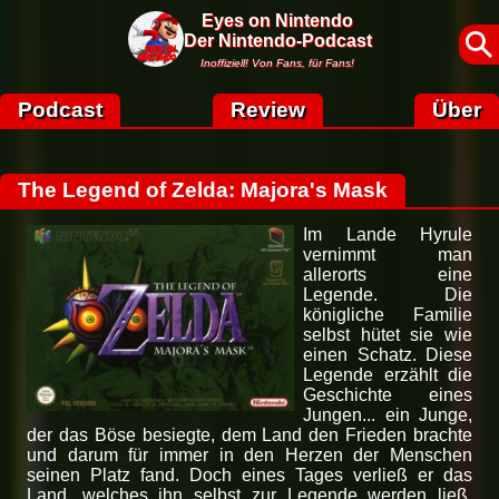
Eyes on Nintendo
Der Nintendo-Podcast
Inoffiziell! Von Fans, für Fans!
Podcast
Review
Über
The Legend of Zelda: Majora's Mask
Im Lande Hyrule
vernimmt man
allerorts eine
Legende. Die
königliche Familie
selbst hütet sie wie
einen Schatz. Diese
Legende erzählt die
Geschichte eines
Jungen... ein Junge,
der das Böse besiegte, dem Land den Frieden brachte
und darum für immer in den Herzen der Menschen
seinen Platz fand. Doch eines Tages verließ er das
Land, welches ihn selbst zur Legende werden ließ.