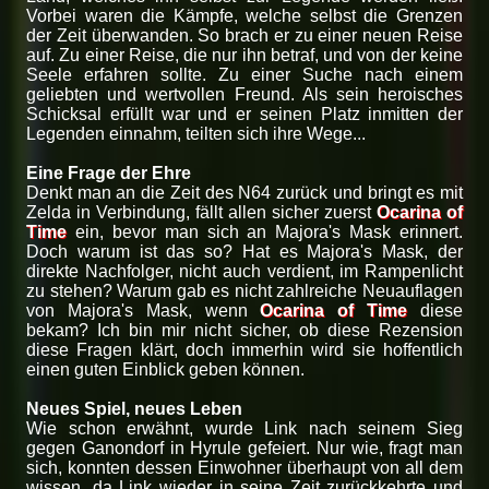
Vorbei waren die Kämpfe, welche selbst die Grenzen
der Zeit überwanden. So brach er zu einer neuen Reise
auf. Zu einer Reise, die nur ihn betraf, und von der keine
Seele erfahren sollte. Zu einer Suche nach einem
geliebten und wertvollen Freund. Als sein heroisches
Schicksal erfüllt war und er seinen Platz inmitten der
Legenden einnahm, teilten sich ihre Wege...
Eine Frage der Ehre
Denkt man an die Zeit des N64 zurück und bringt es mit
Zelda in Verbindung, fällt allen sicher zuerst
Ocarina of
Time
ein, bevor man sich an Majora's Mask erinnert.
Doch warum ist das so? Hat es Majora's Mask, der
direkte Nachfolger, nicht auch verdient, im Rampenlicht
zu stehen? Warum gab es nicht zahlreiche Neuauflagen
von Majora's Mask, wenn
Ocarina of Time
diese
bekam? Ich bin mir nicht sicher, ob diese Rezension
diese Fragen klärt, doch immerhin wird sie hoffentlich
einen guten Einblick geben können.
Neues Spiel, neues Leben
Wie schon erwähnt, wurde Link nach seinem Sieg
gegen Ganondorf in Hyrule gefeiert. Nur wie, fragt man
sich, konnten dessen Einwohner überhaupt von all dem
wissen, da Link wieder in seine Zeit zurückkehrte und