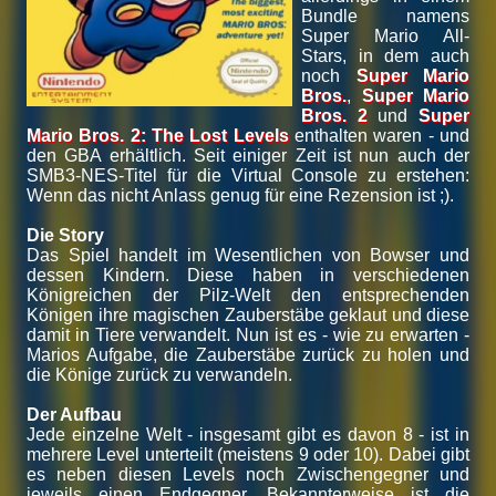
Bundle namens
Super Mario All-
Stars, in dem auch
noch
Super Mario
Bros.
,
Super Mario
Bros. 2
und
Super
Mario Bros. 2: The Lost Levels
enthalten waren - und
den GBA erhältlich. Seit einiger Zeit ist nun auch der
SMB3-NES-Titel für die Virtual Console zu erstehen:
Wenn das nicht Anlass genug für eine Rezension ist ;).
Die Story
Das Spiel handelt im Wesentlichen von Bowser und
dessen Kindern. Diese haben in verschiedenen
Königreichen der Pilz-Welt den entsprechenden
Königen ihre magischen Zauberstäbe geklaut und diese
damit in Tiere verwandelt. Nun ist es - wie zu erwarten -
Marios Aufgabe, die Zauberstäbe zurück zu holen und
die Könige zurück zu verwandeln.
Der Aufbau
Jede einzelne Welt - insgesamt gibt es davon 8 - ist in
mehrere Level unterteilt (meistens 9 oder 10). Dabei gibt
es neben diesen Levels noch Zwischengegner und
jeweils einen Endgegner. Bekannterweise ist die