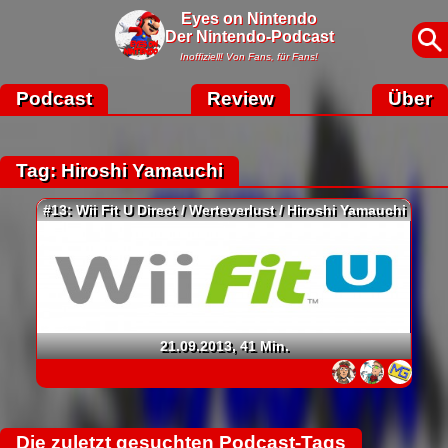
Eyes on Nintendo
Der Nintendo-Podcast
Inoffiziell! Von Fans, für Fans!
Podcast
Review
Über
Tag: Hiroshi Yamauchi
#13: Wii Fit U Direct / Werteverlust / Hiroshi Yamauchi
21.09.2013, 41 Min.
Die zuletzt gesuchten Podcast-Tags