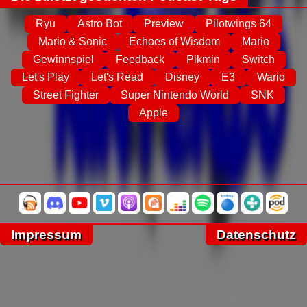
Ryu
Astro Bot
Preview
Pilotwings 64
Mario & Sonic
Echoes of Wisdom
Mario
Gewinnspiel
Feedback
Pikmin
Switch
Let's Play
Let's Read
Disney
E3
Wario
Street Fighter
Super Nintendo World
SNK
Apple
Impressum
Datenschutz