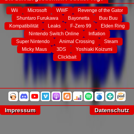
Wii
Microsoft
WWF
Revenge of the Gator
Shuntaro Furukawa
Bayonetta
Buu Buu
Kompatibilität
Leaks
F-Zero 99
Elden Ring
Nintendo Switch Online
Inflation
Super Nintendo
Animal Crossing
Steam
Micky Maus
3DS
Yoshiaki Koizumi
Clickbait
Impressum
Datenschutz