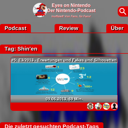
Eyes on Nintendo
Der Nintendo-Podcast
Inoffiziell! Von Fans, für Fans!
Podcast
Review
Über
Tag: Shin'en
#5: E3/2013 - Erwartungen und Fakes und Silhouetten
09.06.2013, 69 Min.
Die zuletzt gesuchten Podcast-Tags