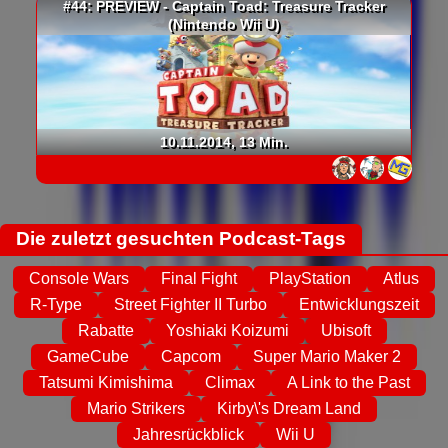
#44: PREVIEW - Captain Toad: Treasure Tracker
(Nintendo Wii U)
10.11.2014, 13 Min.
Die zuletzt gesuchten Podcast-Tags
Console Wars
Final Fight
PlayStation
Atlus
R-Type
Street Fighter II Turbo
Entwicklungszeit
Rabatte
Yoshiaki Koizumi
Ubisoft
GameCube
Capcom
Super Mario Maker 2
Tatsumi Kimishima
Climax
A Link to the Past
Mario Strikers
Kirby\'s Dream Land
Jahresrückblick
Wii U