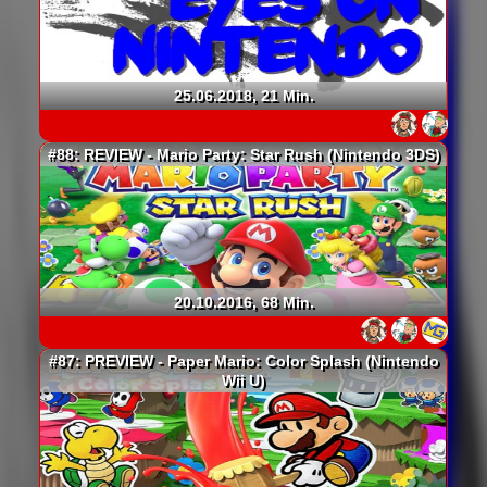
25.06.2018, 21 Min.
#88: REVIEW - Mario Party: Star Rush (Nintendo 3DS)
20.10.2016, 68 Min.
#87: PREVIEW - Paper Mario: Color Splash (Nintendo
Wii U)