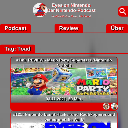
Eyes on Nintendo
Der Nintendo-Podcast
Inoffiziell! Von Fans, für Fans!
Podcast
Review
Über
Tag: Toad
#149: REVIEW - Mario Party Superstars (Nintendo
Switch)
03.11.2021, 50 Min.
#121: Nintendo bannt Hacker und Raubkopierer und
verleugnet die Wii U