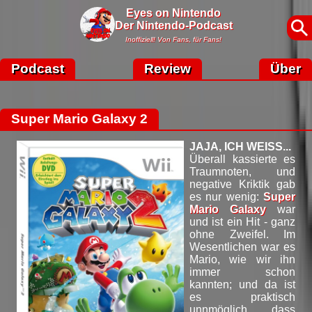
Eyes on Nintendo
Der Nintendo-Podcast
Inoffiziell! Von Fans, für Fans!
Podcast
Review
Über
Super Mario Galaxy 2
JAJA, ICH WEISS...
Überall kassierte es
Traumnoten, und
negative Kriktik gab
es nur wenig:
Super
Mario Galaxy
war
und ist ein Hit - ganz
ohne Zweifel. Im
Wesentlichen war es
Mario, wie wir ihn
immer schon
kannten; und da ist
es praktisch
unnmöglich, dass