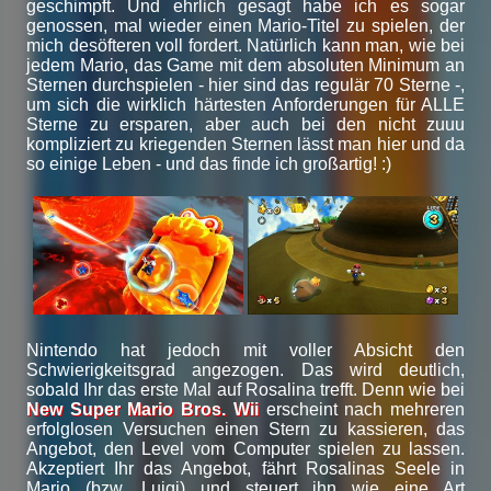
geschimpft. Und ehrlich gesagt habe ich es sogar
genossen, mal wieder einen Mario-Titel zu spielen, der
mich desöfteren voll fordert. Natürlich kann man, wie bei
jedem Mario, das Game mit dem absoluten Minimum an
Sternen durchspielen - hier sind das regulär 70 Sterne -,
um sich die wirklich härtesten Anforderungen für ALLE
Sterne zu ersparen, aber auch bei den nicht zuuu
kompliziert zu kriegenden Sternen lässt man hier und da
so einige Leben - und das finde ich großartig! :)
Nintendo hat jedoch mit voller Absicht den
Schwierigkeitsgrad angezogen. Das wird deutlich,
sobald Ihr das erste Mal auf Rosalina trefft. Denn wie bei
New Super Mario Bros. Wii
erscheint nach mehreren
erfolglosen Versuchen einen Stern zu kassieren, das
Angebot, den Level vom Computer spielen zu lassen.
Akzeptiert Ihr das Angebot, fährt Rosalinas Seele in
Mario (bzw. Luigi) und steuert ihn wie eine Art